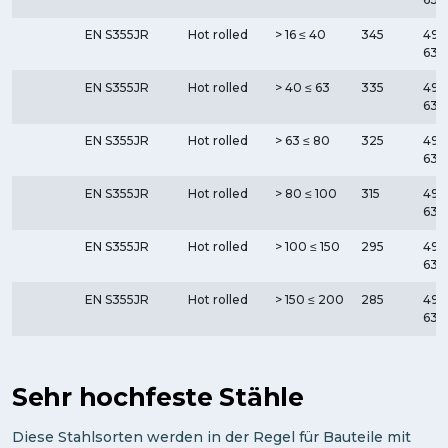
EN S355JR
Hot rolled
> 16 ≤ 40
345
490
630
EN S355JR
Hot rolled
> 40 ≤ 63
335
490
630
EN S355JR
Hot rolled
> 63 ≤ 80
325
490
630
EN S355JR
Hot rolled
> 80 ≤ 100
315
490
630
EN S355JR
Hot rolled
> 100 ≤ 150
295
490
630
EN S355JR
Hot rolled
> 150 ≤ 200
285
490
630
Sehr hochfeste Stähle
Diese Stahlsorten werden in der Regel für Bauteile mit