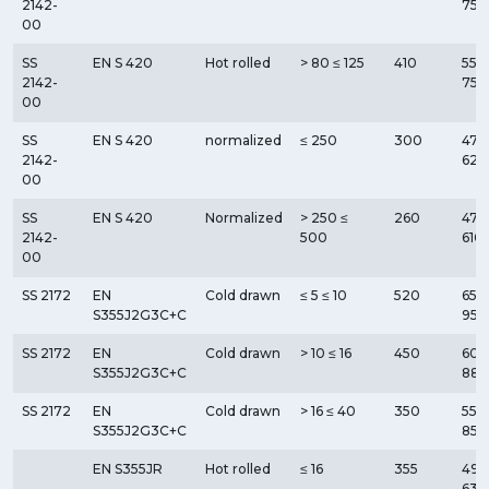
2142-
750
00
SS
EN S 420
Hot rolled
> 80 ≤ 125
410
550
2142-
750
00
SS
EN S 420
normalized
≤ 250
300
470
2142-
620
00
SS
EN S 420
Normalized
> 250 ≤
260
470
2142-
500
610
00
SS 2172
EN
Cold drawn
≤ 5 ≤ 10
520
650
S355J2G3C+C
950
SS 2172
EN
Cold drawn
> 10 ≤ 16
450
600
S355J2G3C+C
880
SS 2172
EN
Cold drawn
> 16 ≤ 40
350
550
S355J2G3C+C
850
EN S355JR
Hot rolled
≤ 16
355
490
630