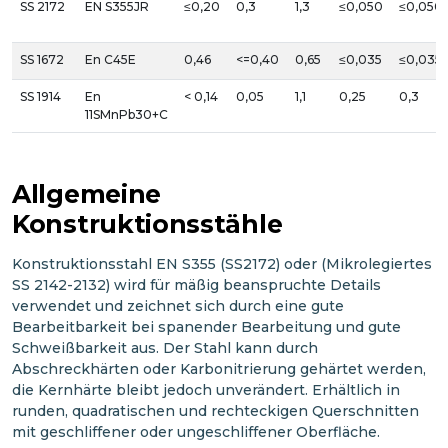
SS 2172
EN S355JR
≤0,20
0,3
1,3
≤0,050
≤0,050
SS 1672
En C45E
0,46
<=0,40
0,65
≤0,035
≤0,035
SS 1914
En
< 0,14
0,05
1,1
0,25
0,3
11SMnPb30+C
Allgemeine
Konstruktionsstähle
Konstruktionsstahl EN S355 (SS2172) oder (Mikrolegiertes
SS 2142-2132) wird für mäßig beanspruchte Details
verwendet und zeichnet sich durch eine gute
Bearbeitbarkeit bei spanender Bearbeitung und gute
Schweißbarkeit aus. Der Stahl kann durch
Abschreckhärten oder Karbonitrierung gehärtet werden,
die Kernhärte bleibt jedoch unverändert. Erhältlich in
runden, quadratischen und rechteckigen Querschnitten
mit geschliffener oder ungeschliffener Oberfläche.