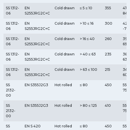
SS 1312-
EN
Cold drawn
≤ 5 ≤ 10
355
470
06
S255JRG2C+C
840
SS 1312-
EN
Cold drawn
> 10 ≤ 16
300
420
06
S255JRG2C+C
-71
SS 1312-
EN
Cold drawn
> 16 ≤ 40
260
390
06
S255JRG2C+C
690
SS 1312-
EN
Cold drawn
> 40 ≤ 63
235
380
06
S255JRG2C+C
630
SS 1312-
EN
Cold drawn
> 63 ≤ 100
215
340
06
S255JRG2C+C
600
SS
EN S355J2G3
Hot rolled
≤ 80
450
550
2132-
750
00
SS
EN S355J2G3
Hot rolled
> 80 ≤ 125
410
550
2132-
750
00
SS
EN S 420
Hot rolled
≤ 80
450
550