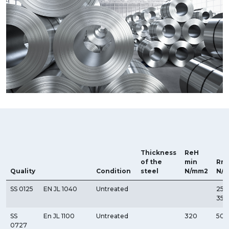
Thickness
ReH
of the
min
Rm
Quality
Condition
steel
N/mm2
N/
SS 0125
EN JL 1040
Untreated
250
350
SS
En JL 1100
Untreated
320
500
0727