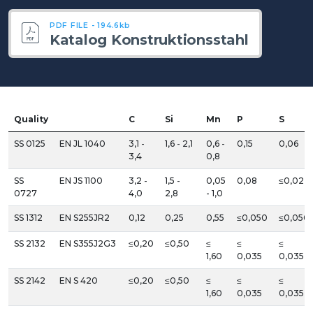
PDF FILE - 194.6kb
Katalog Konstruktionsstahl
Quality
C
Si
Mn
P
S
SS 0125
EN JL 1040
3,1 -
1,6 - 2,1
0,6 -
0,15
0,06
3,4
0,8
SS
EN JS 1100
3,2 -
1,5 -
0,05
0,08
≤0,02
0727
4,0
2,8
- 1,0
SS 1312
EN S255JR2
0,12
0,25
0,55
≤0,050
≤0,050
SS 2132
EN S355J2G3
≤0,20
≤0,50
≤
≤
≤
1,60
0,035
0,035
SS 2142
EN S 420
≤0,20
≤0,50
≤
≤
≤
1,60
0,035
0,035