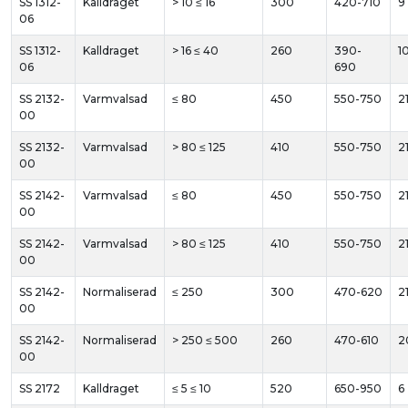
SS 1312-
Kalldraget
> 10 ≤ 16
300
420-710
9
06
SS 1312-
Kalldraget
> 16 ≤ 40
260
390-
1
06
690
SS 2132-
Varmvalsad
≤ 80
450
550-750
2
00
SS 2132-
Varmvalsad
> 80 ≤ 125
410
550-750
2
00
SS 2142-
Varmvalsad
≤ 80
450
550-750
2
00
SS 2142-
Varmvalsad
> 80 ≤ 125
410
550-750
2
00
SS 2142-
Normaliserad
≤ 250
300
470-620
2
00
SS 2142-
Normaliserad
> 250 ≤ 500
260
470-610
2
00
SS 2172
Kalldraget
≤ 5 ≤ 10
520
650-950
6