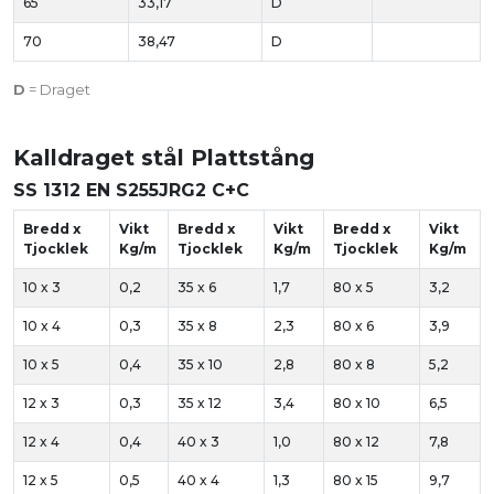
65
33,17
D
70
38,47
D
D
= Draget
Kalldraget stål Plattstång
SS 1312 EN S255JRG2 C+C
Bredd x
Vikt
Bredd x
Vikt
Bredd x
Vikt
Tjocklek
Kg/m
Tjocklek
Kg/m
Tjocklek
Kg/m
10 x 3
0,2
35 x 6
1,7
80 x 5
3,2
10 x 4
0,3
35 x 8
2,3
80 x 6
3,9
10 x 5
0,4
35 x 10
2,8
80 x 8
5,2
12 x 3
0,3
35 x 12
3,4
80 x 10
6,5
12 x 4
0,4
40 x 3
1,0
80 x 12
7,8
12 x 5
0,5
40 x 4
1,3
80 x 15
9,7