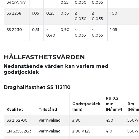
34CrAlNi7
0,55
0,030
0,035
SS 2258
1,05
0,25
0,35
≤
≤
1,50
0,030
0,035
SS 2230
0,51
≥
0,90
≤
≤
1,05
0,40
0,035
0,035
HÅLLFASTHETSVÄRDEN
Nedanstående värden kan variera med
godstjocklek
Draghållfasthet SS 112110
Rp 0,2
Godstjocklek
min
Rm
Kvalitet
Tillstånd
(mm)
(N/mm²)
(N/m
SS 2132-00
Varmvalsad
≤ 80
450
550-
EN S355J2G3
Varmvalsad
≤ 80 < 125
410
550-