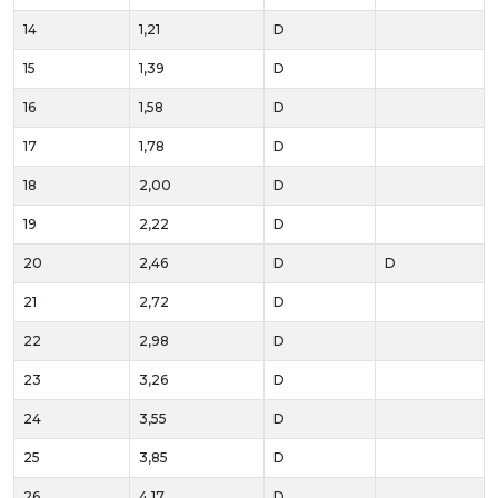
14
1,21
D
15
1,39
D
16
1,58
D
17
1,78
D
18
2,00
D
19
2,22
D
20
2,46
D
D
21
2,72
D
22
2,98
D
23
3,26
D
24
3,55
D
25
3,85
D
26
4,17
D