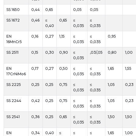
SS 1650
0,44
0,65
0,05
0,05
SS 1672
0,46
≤
0,65
≤
≤
0,40
0,035
0,035
EN
0,16
0,27
1,15
≤
≤
0,95
16MnCr5
0,035
0,035
SS 2511
0,15
0,30
0,90
≤
,03/,05
0,80
1,00
0,035
EN
0,17
0,27
0,50
≤
≤
1,65
1,55
17CrNiMo6
0,035
0,035
SS 2225
0,25
0,25
0,75
≤
≤
1,05
0,23
0,035
0,035
SS 2244
0,42
0,25
0,75
≤
≤
1,05
0,23
0,035
0,035
SS 2541
0,36
0,25
0,65
≤
≤
1,50
1,50
0,035
0,035
EN
0,34
0,40
≤
≤
≤
1,65
1,00