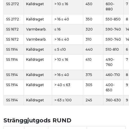
SS 2172
Kalldraget
> 10 ≤ 16
450
600-
7
880
SS 2172
Kalldraget
> 16 ≤ 40
350
550-850
8
SS 1672
Varmbearb.
≤ 16
320
590-740
1
SS 1672
Varmbearb.
> 16 ≤ 40
310
590-740
1
SS 1914
Kalldraget
≤ 5 ≤10
440
510-810
6
SS 1914
Kalldraget
> 10 ≤ 16
410
490-
7
760
SS 1914
Kalldraget
> 16 ≤ 40
375
460-710
8
SS 1914
Kalldraget
> 40 ≤ 63
305
400-
9
650
SS 1914
Kalldraget
> 63 ≤ 100
245
360-630
9
Stränggjutgods RUND