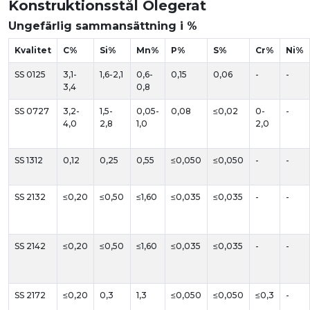
Konstruktionsstål Olegerat
Ungefärlig sammansättning i %
Kvalitet
C%
Si%
Mn%
P%
S%
Cr%
Ni%
SS 0125
3,1-
1,6-2,1
0,6-
0,15
0,06
-
-
3,4
0,8
SS 0727
3,2-
1,5-
0,05-
0,08
≤0,02
0-
-
4,0
2,8
1,0
2,0
SS 1312
0,12
0,25
0,55
≤0,050
≤0,050
-
-
SS 2132
≤0,20
≤0,50
≤1,60
≤0,035
≤0,035
-
-
SS 2142
≤0,20
≤0,50
≤1,60
≤0,035
≤0,035
-
-
SS 2172
≤0,20
0,3
1,3
≤0,050
≤0,050
≤0,3
-