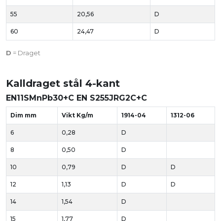
55
20,56
D
60
24,47
D
D
= Draget
Kalldraget stål 4-kant
EN11SMnPb30+C EN S255JRG2C+C
Dim mm
Vikt Kg/m
1914-04
1312-06
6
0,28
D
8
0,50
D
10
0,79
D
D
12
1,13
D
D
14
1,54
D
15
1,77
D