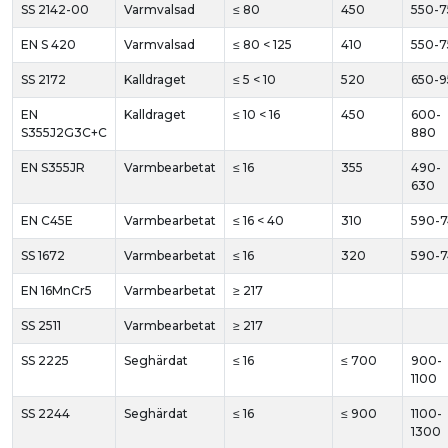
SS 2142-00
Varmvalsad
≤ 80
450
550-
EN S 420
Varmvalsad
≤ 80 < 125
410
550-
SS 2172
Kalldraget
≤ 5 < 10
520
650-
EN
Kalldraget
≤ 10 < 16
450
600-
S355J2G3C+C
880
EN S355JR
Varmbearbetat
≤ 16
355
490-
630
EN C45E
Varmbearbetat
≤ 16 < 40
310
590-
SS 1672
Varmbearbetat
≤ 16
320
590-
EN 16MnCr5
Varmbearbetat
≥ 217
SS 2511
Varmbearbetat
≥ 217
SS 2225
Seghärdat
≤ 16
≤ 700
900-
1100
SS 2244
Seghärdat
≤ 16
≤ 900
1100-
1300