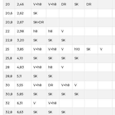
20
2,46
V+h8
V+h8
DR
SK
DR
20,6
2,62
SK
20,8
2,67
SK+DR
22
2,98
h8
h8
V
22,8
3,20
SK
SK
SK
25
3,85
V+h8
V+h8
V
h10
SK
V
25,8
4,10
SK
SK
SK
SK
28
4,83
V+h8
h8
V
28,8
5,11
SK
SK
30
5,55
V+h8
DR
V+h8
V
30,8
5,85
SK
SK
SK
SK
32
6,31
V
V+h8
32,8
6,63
SK
SK
SK