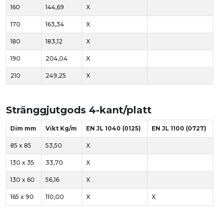
160
144,69
X
170
163,34
X
180
183,12
X
190
204,04
X
210
249,25
X
Stränggjutgods 4-kant/platt
Dim mm
Vikt Kg/m
EN JL 1040 (0125)
EN JL 1100 (0727)
85 x 85
53,50
X
130 x 35
33,70
X
130 x 60
56,16
X
165 x 90
110,00
X
X