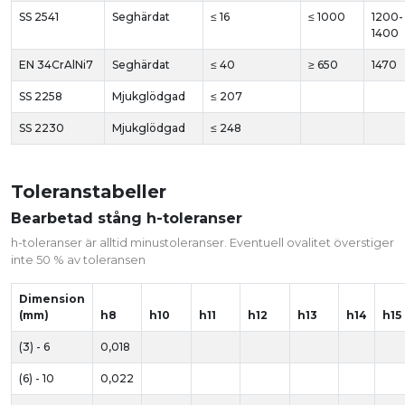
SS 2541
Seghärdat
≤ 16
≤ 1000
1200-
1400
EN 34CrAlNi7
Seghärdat
≤ 40
≥ 650
1470
SS 2258
Mjukglödgad
≤ 207
SS 2230
Mjukglödgad
≤ 248
Toleranstabeller
Bearbetad stång h-toleranser
h-toleranser är alltid minustoleranser. Eventuell ovalitet överstiger
inte 50 % av toleransen
Dimension
(mm)
h8
h10
h11
h12
h13
h14
h15
(3) - 6
0,018
(6) - 10
0,022