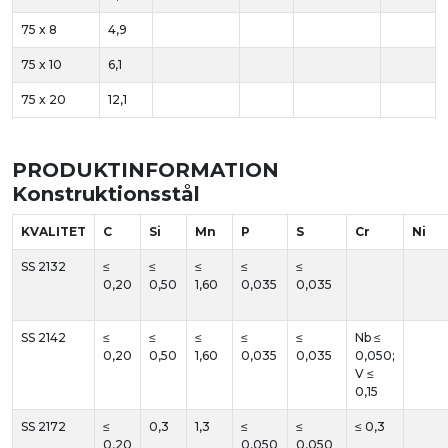
75 x 8
4,9
75 x 10
6,1
75 x 20
12,1
PRODUKTINFORMATION
Konstruktionsstål
KVALITET
C
Si
Mn
P
S
Cr
Ni
SS 2132
≤
≤
≤
≤
≤
0,20
0,50
1,60
0,035
0,035
SS 2142
≤
≤
≤
≤
≤
Nb ≤
0,20
0,50
1,60
0,035
0,035
0,050;
V ≤
0,15
SS 2172
≤
0,3
1,3
≤
≤
≤ 0,3
0,20
0,050
0,050