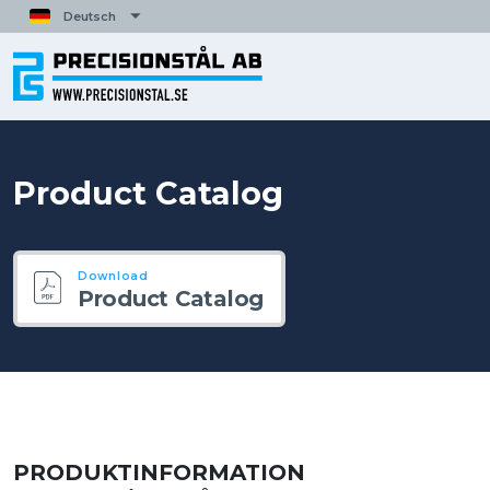
Deutsch
English
Svenska
Español
Français
Polski
Product Catalog
Italiano
Download
Product Catalog
PRODUKTINFORMATION