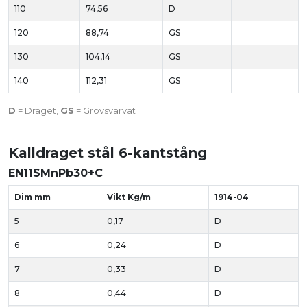
110
74,56
D
120
88,74
GS
130
104,14
GS
140
112,31
GS
D
= Draget,
GS
= Grovsvarvat
Kalldraget stål 6-kantstång
EN11SMnPb30+C
Dim mm
Vikt Kg/m
1914-04
5
0,17
D
6
0,24
D
7
0,33
D
8
0,44
D