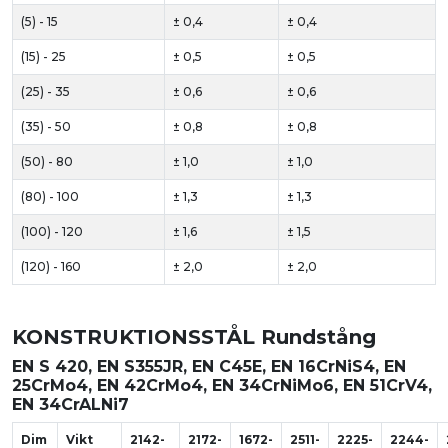
(5) - 15
± 0,4
± 0,4
(15) - 25
± 0,5
± 0,5
(25) - 35
± 0,6
± 0,6
(35) - 50
± 0,8
± 0,8
(50) - 80
± 1,0
± 1,0
(80) - 100
± 1,3
± 1,3
(100) - 120
± 1,6
± 1,5
(120) - 160
± 2,0
± 2,0
KONSTRUKTIONSSTÅL Rundstång
EN S 420, EN S355JR, EN C45E, EN 16CrNiS4, EN
25CrMo4, EN 42CrMo4, EN 34CrNiMo6, EN 51CrV4,
EN 34CrALNi7
Dim
Vikt
2142-
2172-
1672-
2511-
2225-
2244-