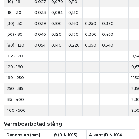
(10) - 18
0,027
0,070
0,110
(18) - 30
0,033
0,084
0,130
(30) - 50
0,039
0,100
0,160
0,250
0,390
(50) - 80
0,046
0,120
0,190
0,300
0,460
(80) - 120
0,054
0,140
0,220
0,350
0,540
102 - 120
0,5
120 - 180
0,6
180 - 250
1,15
250 - 315
2,15
315 - 400
2,3
400 - 500
2,5
Varmbearbetad stång
Dimension (mm)
Ø (DIN 1013)
4-kant (DIN 1014)