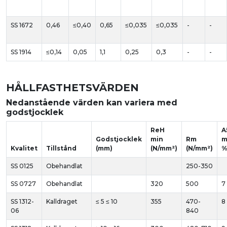
SS 1672
0,46
≤0,40
0,65
≤0,035
≤0,035
-
-
SS 1914
≤0,14
0,05
1,1
0,25
0,3
-
-
HÅLLFASTHETSVÄRDEN
Nedanstående värden kan variera med
godstjocklek
ReH
A
Godstjocklek
min
Rm
m
Kvalitet
Tillstånd
(mm)
(N/mm²)
(N/mm²)
SS 0125
Obehandlat
250-350
SS 0727
Obehandlat
320
500
7
SS 1312-
Kalldraget
≤ 5 ≤ 10
355
470-
8
06
840