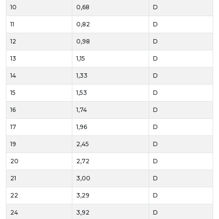
10
0,68
D
11
0,82
D
12
0,98
D
13
1,15
D
14
1,33
D
15
1,53
D
16
1,74
D
17
1,96
D
19
2,45
D
20
2,72
D
21
3,00
D
22
3,29
D
24
3,92
D