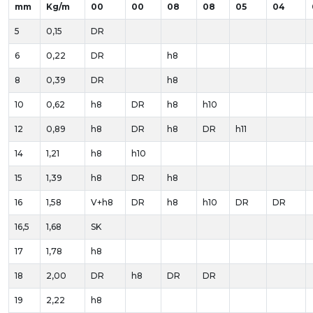
mm
Kg/m
00
00
08
08
05
04
5
0,15
DR
6
0,22
DR
h8
8
0,39
DR
h8
10
0,62
h8
DR
h8
h10
12
0,89
h8
DR
h8
DR
h11
14
1,21
h8
h10
15
1,39
h8
DR
h8
16
1,58
V+h8
DR
h8
h10
DR
DR
16,5
1,68
SK
17
1,78
h8
18
2,00
DR
h8
DR
DR
19
2,22
h8