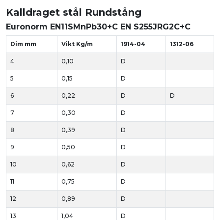
Kalldraget stål Rundstång
Euronorm EN11SMnPb30+C EN S255JRG2C+C
Dim mm
Vikt Kg/m
1914-04
1312-06
4
0,10
D
5
0,15
D
6
0,22
D
D
7
0,30
D
8
0,39
D
9
0,50
D
10
0,62
D
11
0,75
D
12
0,89
D
13
1,04
D