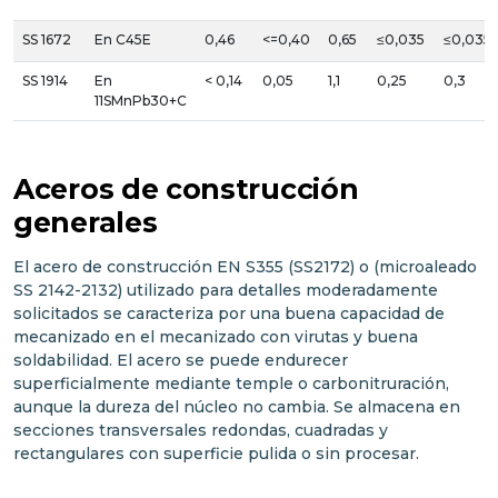
SS 1672
En C45E
0,46
<=0,40
0,65
≤0,035
≤0,035
SS 1914
En
< 0,14
0,05
1,1
0,25
0,3
11SMnPb30+C
Aceros de construcción
generales
El acero de construcción EN S355 (SS2172) o (microaleado
SS 2142-2132) utilizado para detalles moderadamente
solicitados se caracteriza por una buena capacidad de
mecanizado en el mecanizado con virutas y buena
soldabilidad. El acero se puede endurecer
superficialmente mediante temple o carbonitruración,
aunque la dureza del núcleo no cambia. Se almacena en
secciones transversales redondas, cuadradas y
rectangulares con superficie pulida o sin procesar.