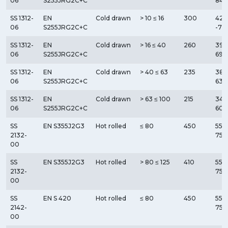
06
S255JRG2C+C
840
SS 1312-
EN
Cold drawn
> 10 ≤ 16
300
420
06
S255JRG2C+C
-71
SS 1312-
EN
Cold drawn
> 16 ≤ 40
260
390
06
S255JRG2C+C
690
SS 1312-
EN
Cold drawn
> 40 ≤ 63
235
380
06
S255JRG2C+C
630
SS 1312-
EN
Cold drawn
> 63 ≤ 100
215
340
06
S255JRG2C+C
600
SS
EN S355J2G3
Hot rolled
≤ 80
450
550
2132-
750
00
SS
EN S355J2G3
Hot rolled
> 80 ≤ 125
410
550
2132-
750
00
SS
EN S 420
Hot rolled
≤ 80
450
550
2142-
750
00