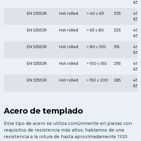
630
EN S355JR
Hot rolled
> 40 ≤ 63
335
490
630
EN S355JR
Hot rolled
> 63 ≤ 80
325
490
630
EN S355JR
Hot rolled
> 80 ≤ 100
315
490
630
EN S355JR
Hot rolled
> 100 ≤ 150
295
490
630
EN S355JR
Hot rolled
> 150 ≤ 200
285
490
630
Acero de templado
Este tipo de acero se utiliza comúnmente en piezas con
requisitos de resistencia más altos, hablamos de una
resistencia a la rotura de hasta aproximadamente 1100