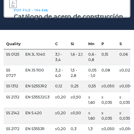
PDF FILE - 194.6kb
Catálogo de acero de construcción
Quality
C
Si
Mn
P
S
SS 0125
EN JL 1040
3,1 -
1,6 - 2,1
0,6 -
0,15
0,06
3,4
0,8
SS
EN JS 1100
3,2 -
1,5 -
0,05
0,08
≤0,02
0727
4,0
2,8
- 1,0
SS 1312
EN S255JR2
0,12
0,25
0,55
≤0,050
≤0,050
SS 2132
EN S355J2G3
≤0,20
≤0,50
≤
≤
≤
1,60
0,035
0,035
SS 2142
EN S 420
≤0,20
≤0,50
≤
≤
≤
1,60
0,035
0,035
SS 2172
EN S355JR
≤0,20
0,3
1,3
≤0,050
≤0,050