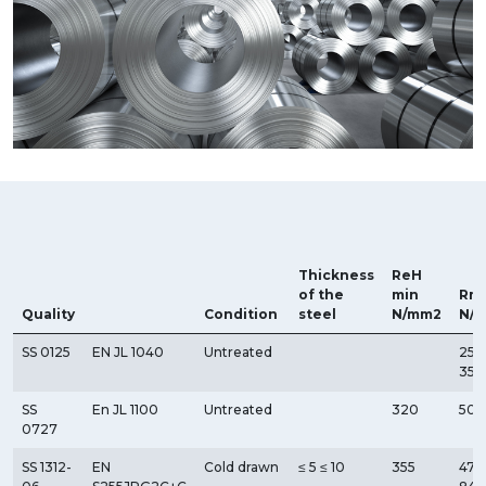
Thickness
ReH
of the
min
Rm
Quality
Condition
steel
N/mm2
N/
SS 0125
EN JL 1040
Untreated
250
350
SS
En JL 1100
Untreated
320
500
0727
SS 1312-
EN
Cold drawn
≤ 5 ≤ 10
355
470