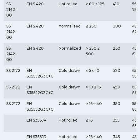
SS
EN S 420
Hot rolled
> 80 ≤ 125
410
550
2142-
750
00
SS
EN S 420
normalized
≤ 250
300
470
2142-
620
00
SS
EN S 420
Normalized
> 250 ≤
260
470
2142-
500
610
00
SS 2172
EN
Cold drawn
≤ 5 ≤ 10
520
650
S355J2G3C+C
950
SS 2172
EN
Cold drawn
> 10 ≤ 16
450
600
S355J2G3C+C
880
SS 2172
EN
Cold drawn
> 16 ≤ 40
350
550
S355J2G3C+C
850
EN S355JR
Hot rolled
≤ 16
355
490
630
EN S355JR
Hot rolled
> 16 ≤ 40
345
490